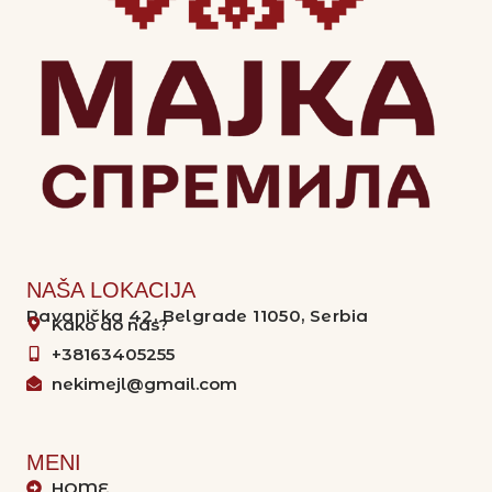
NAŠA LOKACIJA
Ravanička 42, Belgrade 11050, Serbia
Kako do nas?
+38163405255
nekimejl@gmail.com
MENI
HOME