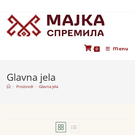
Menu
0
Glavna jela
>
Proizvodi
>
Glavna jela