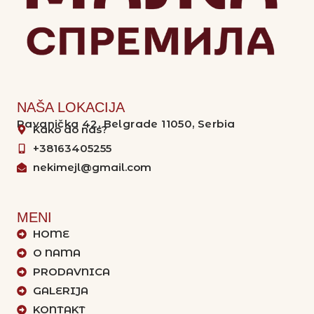
NAŠA LOKACIJA
Ravanička 42, Belgrade 11050, Serbia
Kako do nas?
+38163405255
nekimejl@gmail.com
MENI
HOME
O NAMA
PRODAVNICA
GALERIJA
KONTAKT